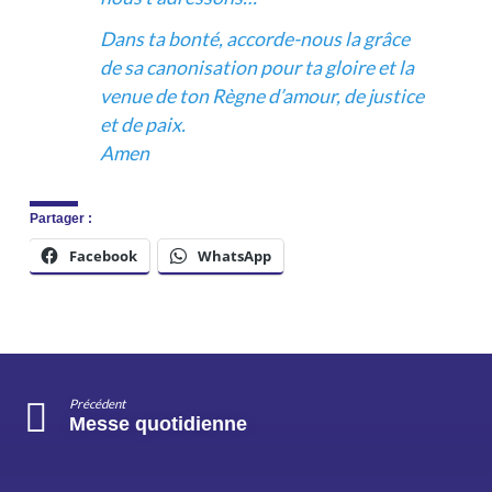
Dans ta bonté, accorde-nous la grâce
de sa canonisation pour ta gloire et la
venue de ton Règne d’amour, de justice
et de paix.
Amen
Partager :
Facebook
WhatsApp
Précédent
Messe quotidienne