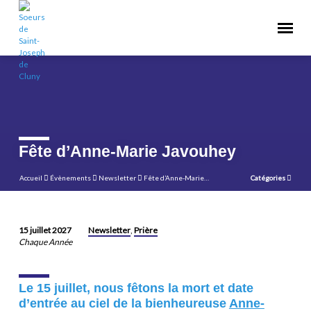
Fête d’Anne-Marie Javouhey
Accueil
Évènements
Newsletter
Fête d’Anne-Marie…
Catégories
Newsletter
Prière
15 juillet 2027
,
Fête
Chaque Année
d’Anne-
Marie
Le 15 juillet, nous fêtons la mort et date
Javouhey
d’entrée au ciel de la bienheureuse
Anne-