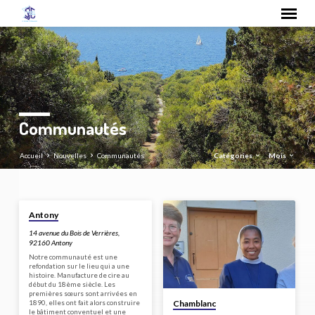
Communautés
Accueil
Nouvelles
Communautés
Catégories
Mois
Antony
Communautés
14 avenue du Bois de Verrières,
92160 Antony
Notre communauté est une
refondation sur le lieu qui a une
histoire. Manufacture de cire au
début du 18ème siècle. Les
premières sœurs sont arrivées en
Chamblanc
1890, elles ont fait alors construire
le bâtiment conventuel et une