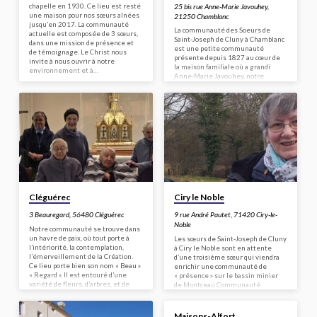
25 bis rue Anne-Marie Javouhey,
chapelle en 1930. Ce lieu est resté
une maison pour nos sœurs aînées
21250 Chamblanc
jusqu’en 2017. La communauté
La communauté des Soeurs de
actuelle est composée de 3 sœurs,
Saint-Joseph de Cluny à Chamblanc
dans une mission de présence et
est une petite communauté
de témoignage. Le Christ nous
présente depuis 1827 au cœur de
invite à nous ouvrir à notre
la maison familiale où a grandi
environnement et à…
Anne-Marie Javouhey, notre
fondatrice, et donc au cœur de la
congrégation.
Cléguérec
Ciry le Noble
3 Beauregard, 56480 Cléguérec
9 rue André Pautet, 71420 Ciry-le-
Noble
Notre communauté se trouve dans
un havre de paix, où tout porte à
Les sœurs de Saint-Joseph de Cluny
l’intériorité, la contemplation,
à Ciry le Noble sont en attente
l’émerveillement de la Création.
d’une troisième sœur qui viendra
Ce lieu porte bien son nom « Beau »
enrichir une communauté de
« Regard ». Il est entouré d’une
« présence » sur le bassin minier
variété de fleurs, d’arbres, et de
de Montceau Communauté
bons fruits récoltés à toutes les
insérée en secteur paroissial au
saisons. Nous sommes douze
service des églises : animation
sœurs. Et, malgré l’âge avancé de la
liturgique, catéchèse et
Maisons-Alfort