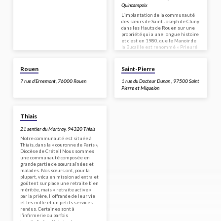
Quincampoix
L’implantation de la communauté
des sœurs de Saint Joseph de Cluny
dans les Hauts de Rouen sur une
propriété qui a une longue histoire
et c’est en 1980, que le Manoir de
la Bucaille est renommé « Prieuré
Notre Dame ». Aujourd’hui, une
communauté internationale de
quatre soeurs est présence
Rouen
Saint-Pierre
d’Eglise sur le secteur pastoral de
Bois Guillaume-Forêt Verte et
7 rue d'Ernemont, 76000 Rouen
1 rue du Docteur Dunan , 97500 Saint
pastorale scolaire à Rouen. Priante
Pierre et Miquelon
et active, elle témoigne aussi de la
Vie Consacrée en campagne. Le
Prieuré est un…
Thiais
21 sentier du Martray, 94320 Thiais
Notre communauté est située à
Thiais, dans la « couronne de Paris »,
Diocèse de Créteil Nous sommes
une communauté composée en
grande partie de sœurs aînées et
malades. Nos sœurs ont, pour la
plupart, vécu en mission ad extra et
goûtent sur place une retraite bien
méritée, mais « retraite active »
par la prière, l’ offrande de leur vie
et les mille et un petits services
rendus. Certaines sont à
l’infirmerie ou parfois